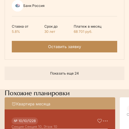
Банк Россия
Ставка от
Срок до
Платеж в месяц
5.8%
30 лет
68 701
руб.
Оставить заявку
Показать еще 24
Похожие планировки
Квартира месяца
С
№ 10/10/1228
Секция Секция 10, Этаж 10