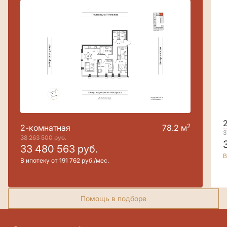
2
2-комнатная
78.2 м
3
38 263 500
руб.
33 480 563
руб.
В
В ипотеку от 191 762 руб./мес.
Помощь в подборе