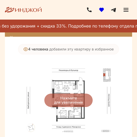
2
3-комнатная
74.1 м
39 410 000 руб.
34 483 750 руб.
без удорожания + скидка 33%. Подробнее по телефону отдела п
Ипотека
от 200 957 руб./мес.
Квартира месяца
4 человекa
добавили эту квартиру в избранное
Нажмите
для увеличения