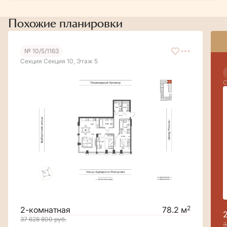
Похожие планировки
№ 10/5/1163
Секция Секция 10, Этаж 5
С
2
2-комнатная
78.2 м
37 628 800
руб.
3