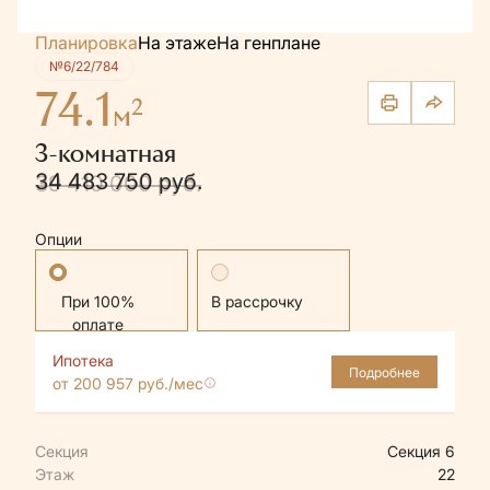
Планировка
На этаже
На генплане
№6/22/784
74.1
2
м
3-комнатная
34 483 750 руб.
39 410 000 руб.
Опции
Стандартная
В рассрочку
Ипотека
Подробнее
от 200 957 руб./мес
Секция
Секция 6
Этаж
22