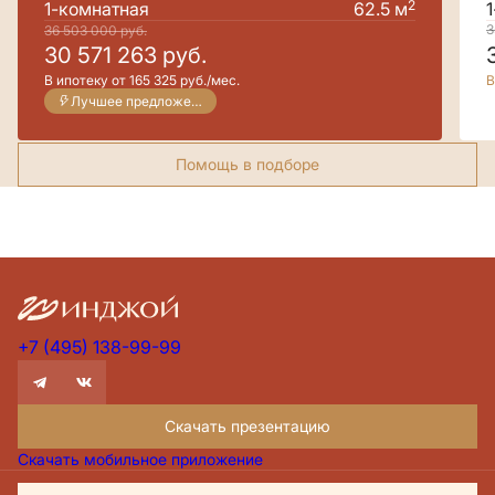
2
1-комнатная
62.5 м
3
36 503 000
руб.
30 571 263
руб.
В ипотеку от 165 325 руб./мес.
В
Лучшее предложение
Помощь в подборе
+7 (495) 138-99-99
Скачать презентацию
Скачать мобильное приложение