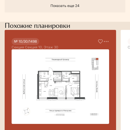
Показать еще 24
Похожие планировки
№ 10/30/1498
Секция Секция 10, Этаж 30
С