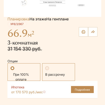
Планировка
На этаже
На генплане
№8/3/967
66.9
2
м
3-комнатная
31 154 330 руб.
37 199 200 руб.
Опции
Стандартная
В рассрочку
Ипотека
Подробнее
от 170 570 руб./мес