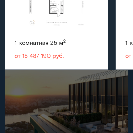
2
1-комнатная
25 м
1-
от 18 487 190
руб.
от