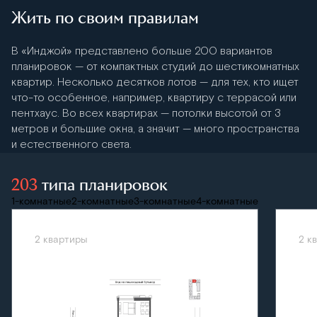
Жить по своим правилам
В «Инджой» представлено больше 200 вариантов
планировок — от компактных студий до шестикомнатных
квартир. Несколько десятков лотов — для тех, кто ищет
что-то особенное, например, квартиру с террасой или
пентхаус. Во всех квартирах — потолки высотой от 3
метров и большие окна, а значит — много пространства
и естественного света.
203
типа планировок
1-комнатные
2-комнатные
3-комнатные
4-комнатные
2 квартиры
2 к