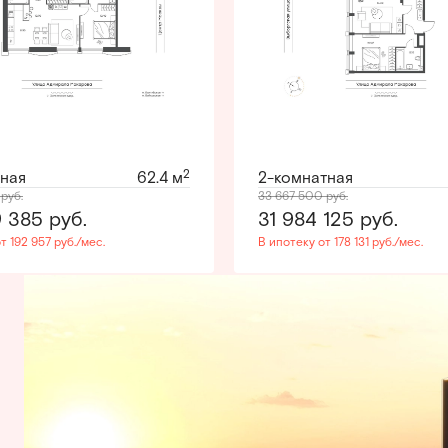
2
тная
62.4 м
2-комнатная
0
руб.
33 667 500
руб.
9 385
руб.
31 984 125
руб.
т 192 957 руб./мес.
В ипотеку от 178 131 руб./мес.