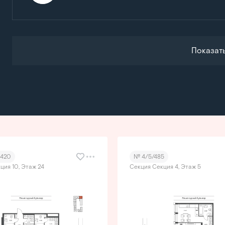
Показат
1420
№ 4/5/485
ция 10, Этаж 24
Секция Секция 4, Этаж 5