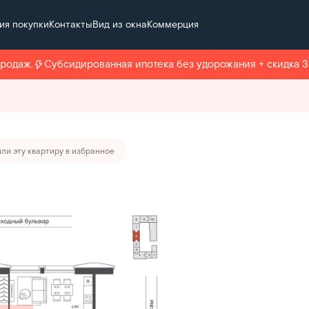
ия покупки
Контакты
Вид из окна
Коммерция
 268 773 руб./мес.
даж.
Субсидированная ипотека без удорожания + скидка 33%
ли эту квартиру в избранное