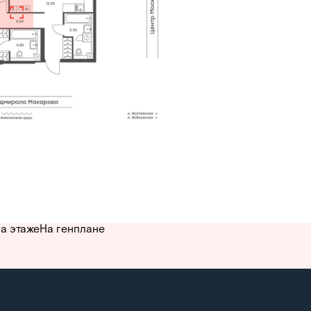
а этаже
На генплане