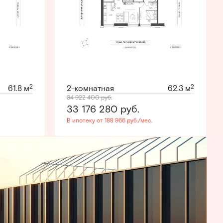
2
2
61.8 м
2-комнатная
62.3 м
34 922 400
руб.
33 176 280
руб.
В ипотеку от 188 966 руб./мес.