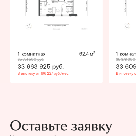
2
1-комнатная
62.4 м
1-комна
35 751 500
руб.
35 378 30
33 963 925
руб.
33 60
В ипотеку от 196 227 руб./мес.
В ипотеку о
Оставьте заявку