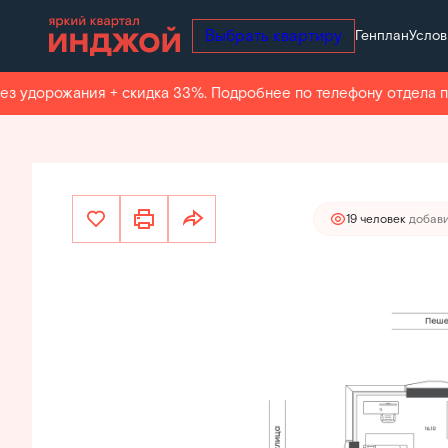
Выбрать квартиру
Генплан
Услов
41 881 100 руб.
2
3-комнатная
68.1 м
35 075 421 руб.
Ипотека
от
удорожания + скидка 33%. Подробнее по телефону отдела про
19 человек
добави