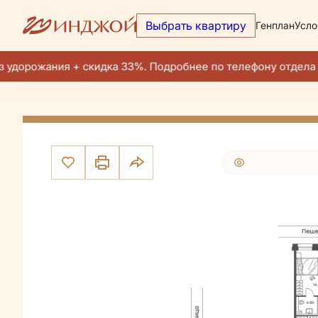
Выбрать квартиру
Генплан
Усло
40 041 100 руб.
2
3-комнатная
73.4 м
35 035 963 руб.
Ипотека
от 2
 удорожания + скидка 33%. Подробнее по телефону отдела 
Квар
30 человек
смотр