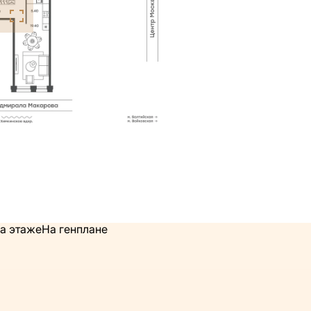
а этаже
На генплане