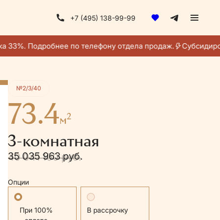
+7 (495) 138-99-99
Получить консультацию
а 33%. Подробнее по телефону отдела продаж.
Субсидиров
№2/3/40
73.4
2
м
3-комнатная
35 035 963 руб.
40 041 100 руб.
Опции
Стандартная
В рассрочку