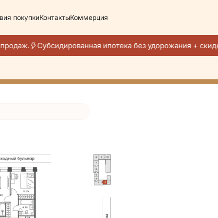
вия покупки
Контакты
Коммерция
05 933 руб./мес.
продаж.
Субсидированная ипотека без удорожания + скидк
тира месяца
ели эту квартиру за 24 часа