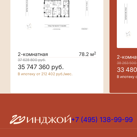
2
2-комнатная
78.2 м
2-комна
37 628 800
руб.
38 263 50
35 747 360
руб.
33 48
В ипотеку от 212 402 руб./мес.
В ипотеку о
+7 (495) 138-99-99