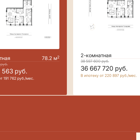
2-комнатная
2
тная
78.2 м
38 597 600
руб.
0
руб.
36 667 720
руб.
0 563
руб.
В ипотеку от 220 897 руб./мес.
т 191 762 руб./мес.