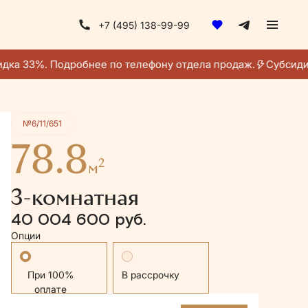
+7 (495) 138-99-99
Получить консультацию
дка 33%. Подробнее по телефону отдела продаж.
Субсидир
№6/11/651
78.8
2
м
3-комнатная
40 004 600 руб.
Опции
Стандартная
В рассрочку