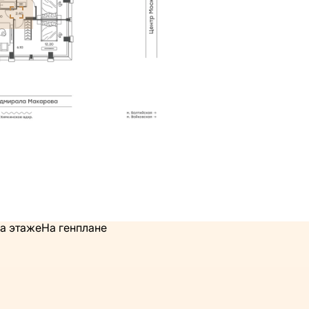
а этаже
На генплане