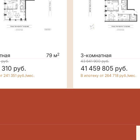
2
тная
79 м
3-комнатная
0
руб.
43 641 900
руб.
 310
руб.
41 459 805
руб.
т 241 351 руб./мес.
В ипотеку от 264 718 руб./мес.