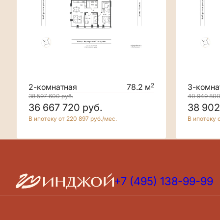
2
2-комнатная
78.2 м
3-комна
38 597 600
руб.
40 949 80
36 667 720
руб.
38 902
В ипотеку от 220 897 руб./мес.
В ипотеку о
+7 (495) 138-99-99