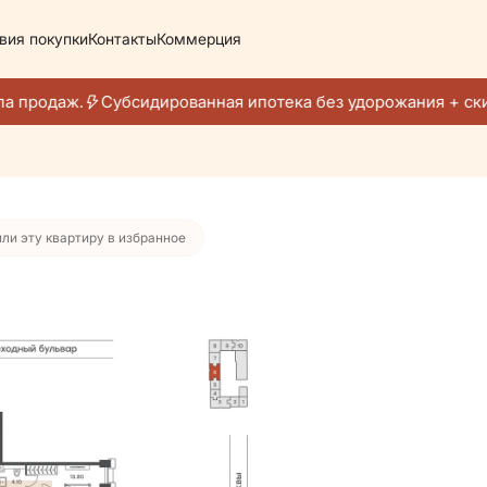
вия покупки
Контакты
Коммерция
251 525 руб./мес.
а продаж.
Субсидированная ипотека без удорожания + ски
ли эту квартиру в избранное