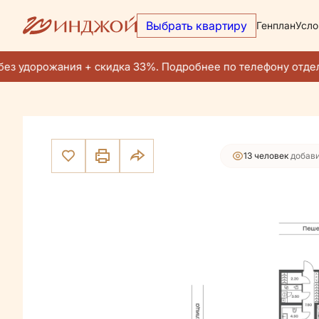
Выбрать квартиру
Генплан
Усло
2
3-комнатная
78.8 м
40 004 600 руб.
Ипотека
от 
ез удорожания + скидка 33%. Подробнее по телефону отдел
13 человек
добави