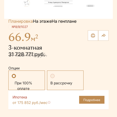
Планировка
На этаже
На генплане
№8/9/1027
66.9
2
м
3-комнатная
31 728 771 руб.
37 885 100 руб.
Опции
Стандартная
В рассрочку
Ипотека
Подробнее
от 175 852 руб./мес