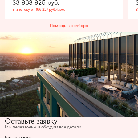
33 963 925
руб.
В ипотеку от 196 227 руб./мес.
В
Помощь в подборе
Оставьте заявку
Мы перезвоним и обсудим все детали
Введите имя