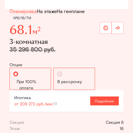
Планировка
На этаже
На генплане
№6/16/714
68.1
2
м
3-комнатная
35 296 800 руб.
40 339 200 руб.
Опции
Стандартная
В рассрочку
Ипотека
Подробнее
от 208 272 руб./мес
Секция
Секция 6
Этаж
16