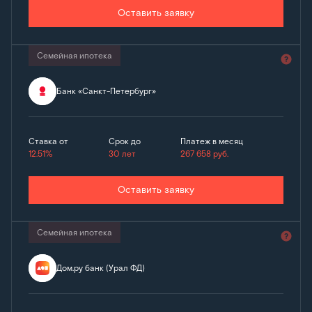
Оставить заявку
Семейная ипотека
Банк «Санкт-Петербург»
Ставка от
Срок до
Платеж в месяц
12.51%
30 лет
267 658
руб.
Оставить заявку
Семейная ипотека
Дом.ру банк (Урал ФД)