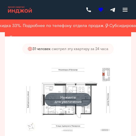
2
3-комнатная
68.1 м
40 339 200 руб.
35 296 800 руб.
идка 33%. Подробнее по телефону отдела продаж.
Субсидированн
Ипотека
от 208 272 руб./мес.
Квартира месяца
31 человек
смотрел эту квартиру за 24 часа
Нажмите
для увеличения