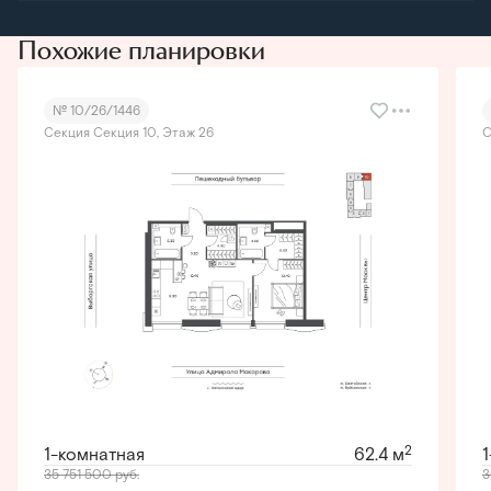
Похожие планировки
№ 10/26/1446
Секция Секция 10, Этаж 26
С
2
1-комнатная
62.4 м
35 751 500
руб.
3