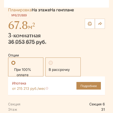
Планировка
На этаже
На генплане
№6/31/889
67.8
2
м
3-комнатная
36 053 675 руб.
41 204 200 руб.
Опции
Стандартная
В рассрочку
Ипотека
Подробнее
от 215 213 руб./мес
Секция
Секция 6
Этаж
31