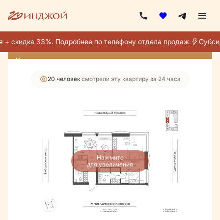
2
3-комнатная
67.8 м
41 204 200 руб.
36 053 675 руб.
 + скидка 33%. Подробнее по телефону отдела продаж.
Субсид
Ипотека
от 215 213 руб./мес.
Квартира месяца
20 человек
смотрели эту квартиру за 24 часа
Нажмите
для увеличения