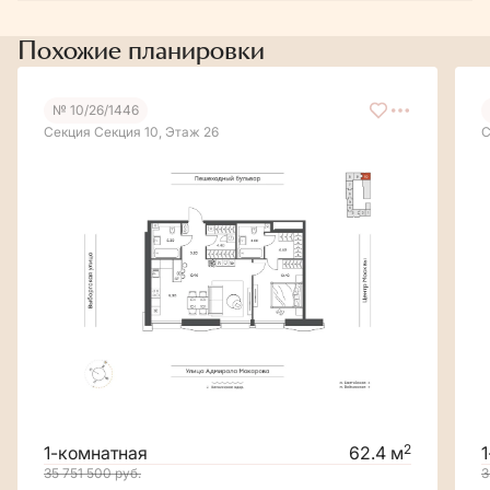
Похожие планировки
№ 10/26/1446
Секция Секция 10, Этаж 26
С
2
1-комнатная
62.4 м
35 751 500
руб.
3