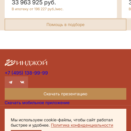
33 963 925
руб.
В ипотеку от 196 227 руб./мес.
В
Помощь в подборе
+7 (495) 138-99-99
Скачать презентацию
Скачать мобильное приложение
Проектная декларация Дом.рф
Мы используем cookie-файлы, чтобы сайт работал
Политика обработки персональных данных
быстрее и удобнее.
Политика конфиденциальности
Обращаем внимание, что настоящий материал носит исключительно
информационный характер и не является публичной офертой,