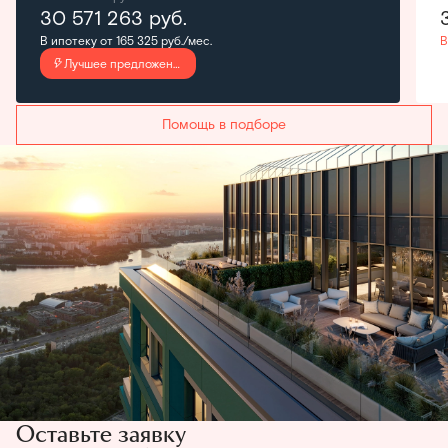
30 571 263
руб.
В ипотеку от 165 325 руб./мес.
В
Лучшее предложение
Помощь в подборе
Оставьте заявку