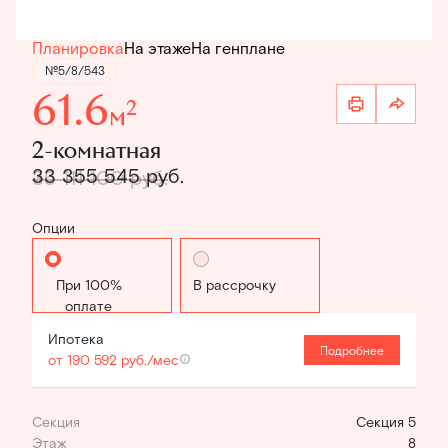
Планировка
На этаже
На генплане
№5/8/543
61.6
2
м
2-комнатная
33 355 545 руб.
35 111 100 руб.
Опции
Стандартная
В рассрочку
Ипотека
Подробнее
от 190 592 руб./мес
Секция
Секция 5
Этаж
8