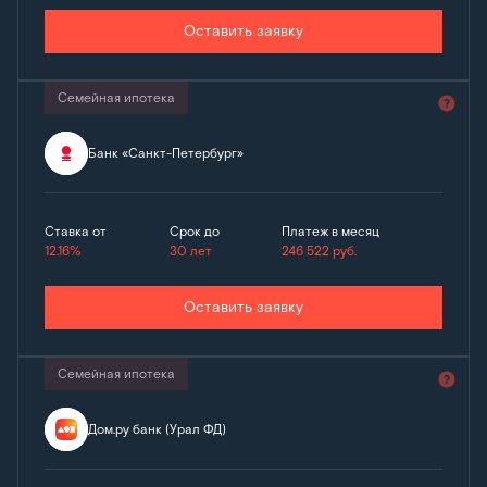
Оставить заявку
Семейная ипотека
Банк «Санкт-Петербург»
Ставка от
Срок до
Платеж в месяц
12.16%
30 лет
246 522
руб.
Оставить заявку
Семейная ипотека
Дом.ру банк (Урал ФД)