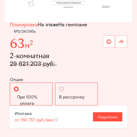
Планировка
На этаже
На генплане
№3/24/345к
63
2
м
2-комнатная
29 621 203 руб.
35 368 600 руб.
Опции
Стандартная
В рассрочку
Ипотека
Подробнее
от 156 757 руб./мес