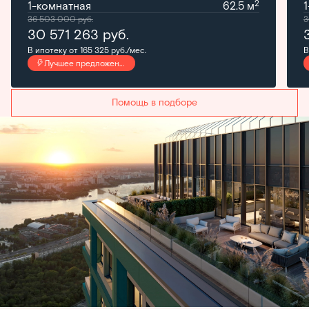
2
1-комнатная
62.5 м
36 503 000
руб.
3
30 571 263
руб.
В ипотеку от 165 325 руб./мес.
В
Лучшее предложение
Помощь в подборе