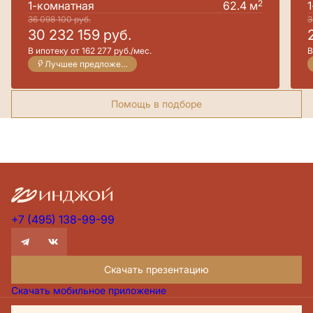
2
1-комнатная
62.4 м
36 098 100
руб.
3
30 232 159
руб.
В ипотеку от 162 277 руб./мес.
В
Лучшее предложение
Помощь в подборе
+7 (495) 138-99-99
Скачать презентацию
Скачать мобильное приложение