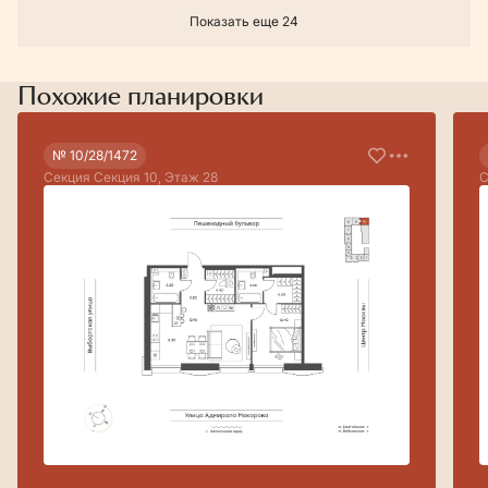
Показать еще 24
Похожие планировки
№ 10/28/1472
Секция Секция 10, Этаж 28
С