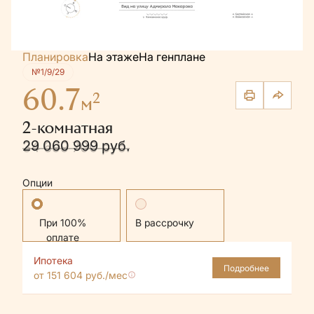
Планировка
На этаже
На генплане
№1/9/29
60.7
2
м
2-комнатная
29 060 999 руб.
34 699 700 руб.
Опции
Стандартная
В рассрочку
Ипотека
Подробнее
от 151 604 руб./мес