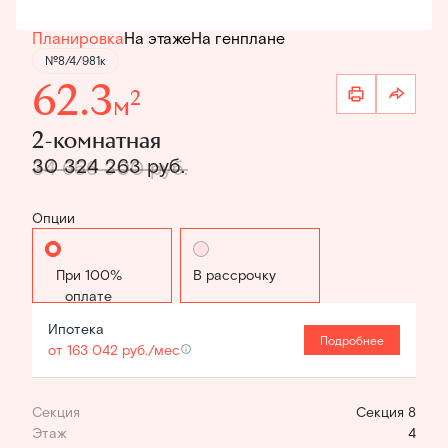
Планировка
На этаже
На генплане
№8/4/981к
62.3
2
м
2-комнатная
30 324 263 руб.
34 656 300 руб.
Опции
Стандартная
В рассрочку
Ипотека
Подробнее
от 163 042 руб./мес
Секция
Секция 8
Этаж
4