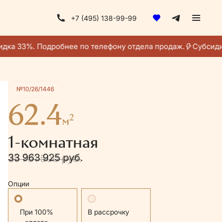
+7 (495) 138-99-99
Получить консультацию
дка 33%. Подробнее по телефону отдела продаж.
Субсидир
№10/26/1446
62.4
2
м
1-комнатная
33 963 925 руб.
35 751 500 руб.
Опции
Стандартная
В рассрочку