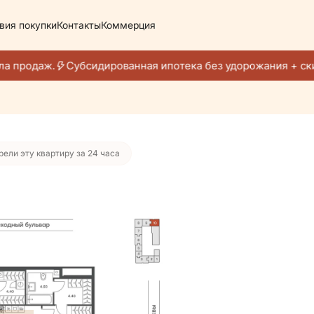
вия покупки
Контакты
Коммерция
6 227 руб./мес.
а продаж.
Субсидированная ипотека без удорожания + ски
рели эту квартиру за 24 часа