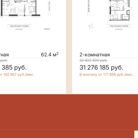
2
тная
62.4 м
2-комнатная
0
руб.
32 922 300
руб.
9 385
руб.
31 276 185
руб.
т 192 957 руб./мес.
В ипотеку от 171 658 руб./мес.