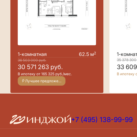
2
1-комнатная
62.5 м
1-комна
35 378 30
36 503 000
руб.
30 571 263
руб.
33 60
В ипотеку от 165 325 руб./мес.
В ипотеку о
Лучшее предложение
+7 (495) 138-99-99