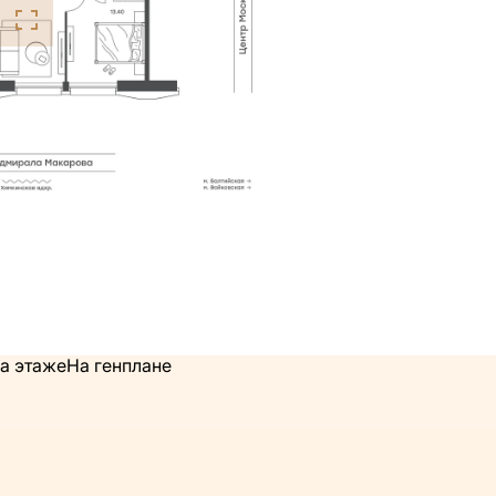
а этаже
На генплане