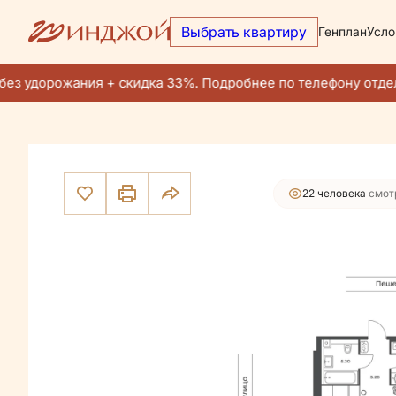
Выбрать квартиру
Генплан
Усло
35 751 500 руб.
2
1-комнатная
62.4 м
33 963 925 руб.
Ипотека
от 19
ез удорожания + скидка 33%. Подробнее по телефону отдел
22 человекa
смот