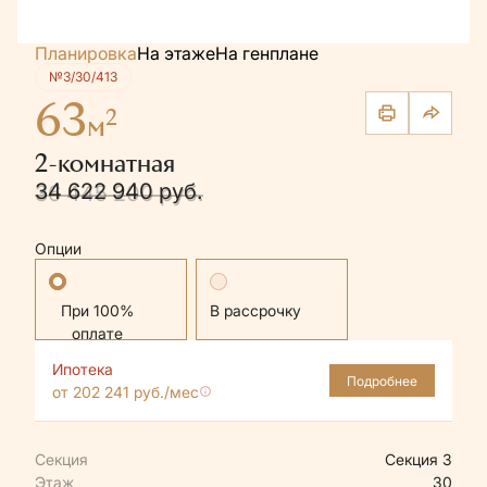
Планировка
На этаже
На генплане
№3/30/413
63
2
м
2-комнатная
34 622 940 руб.
36 445 200 руб.
Опции
Стандартная
В рассрочку
Ипотека
Подробнее
от 202 241 руб./мес
Секция
Секция 3
Этаж
30