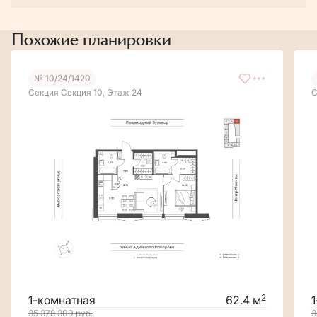
Похожие планировки
№ 10/24/1420
Секция Секция 10, Этаж 24
С
2
1-комнатная
62.4 м
35 378 300
руб.
3