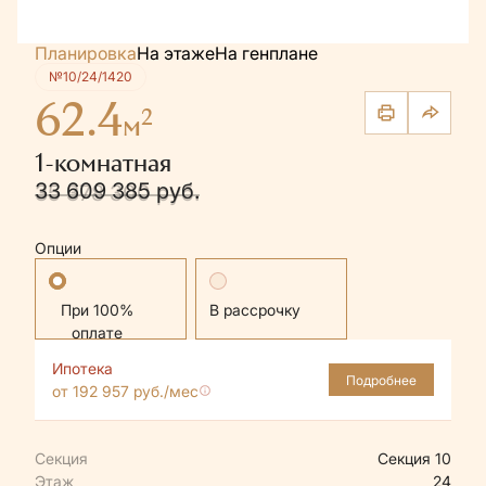
Планировка
На этаже
На генплане
№10/24/1420
62.4
2
м
1-комнатная
33 609 385 руб.
35 378 300 руб.
Опции
Стандартная
В рассрочку
Ипотека
Подробнее
от 192 957 руб./мес
Секция
Секция 10
Этаж
24