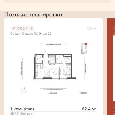
Похожие планировки
№ 10/26/1446
Секция Секция 10, Этаж 26
С
2
1-комнатная
62.4 м
35 751 500
руб.
3