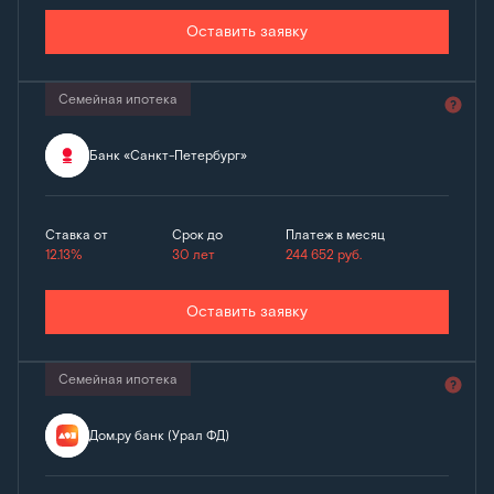
Оставить заявку
Семейная ипотека
Банк «Санкт-Петербург»
Ставка от
Срок до
Платеж в месяц
12.13%
30 лет
244 652
руб.
Оставить заявку
Семейная ипотека
Дом.ру банк (Урал ФД)