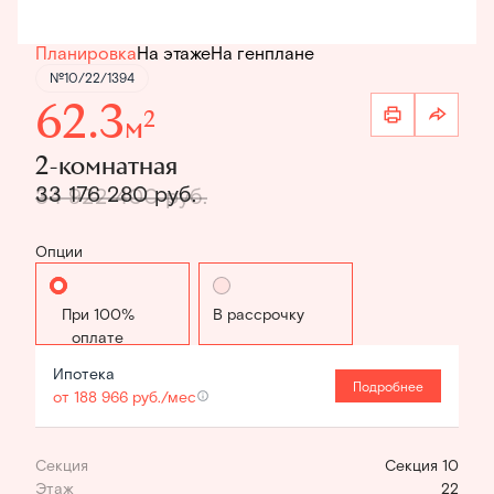
Планировка
На этаже
На генплане
№10/22/1394
62.3
2
м
2-комнатная
33 176 280 руб.
34 922 400 руб.
Опции
Стандартная
В рассрочку
Ипотека
Подробнее
от 188 966 руб./мес
Секция
Секция 10
Этаж
22