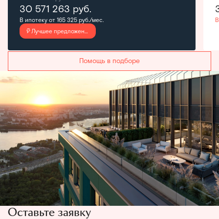
30 571 263
руб.
В ипотеку от 165 325 руб./мес.
В
Лучшее предложение
Помощь в подборе
Оставьте заявку