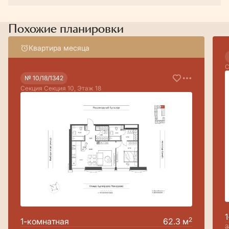
Похожие планировки
Квартира месяца
С
№ 10/18/1342
Секция Секция 10, Этаж 18
2
1-комнатная
62.3 м
3