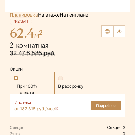
Планировка
На этаже
На генплане
№2/3/41
62.4
2
м
2-комнатная
32 446 585 руб.
34 154 300 руб.
Опции
Стандартная
В рассрочку
Ипотека
Подробнее
от 182 316 руб./мес
Секция
Секция 2
Этаж
3