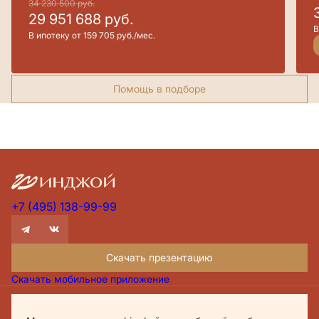
34 230 500
руб.
29 951 688
руб.
В
В ипотеку от 159 705 руб./мес.
Помощь в подборе
+7 (495) 138-99-99
Скачать презентацию
Скачать мобильное приложение
Проектная декларация Дом.рф