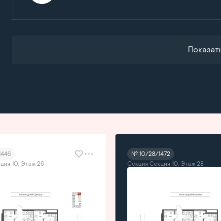
Показат
1446
№ 10/28/1472
ция 10, Этаж 26
Секция Секция 10, Этаж 28