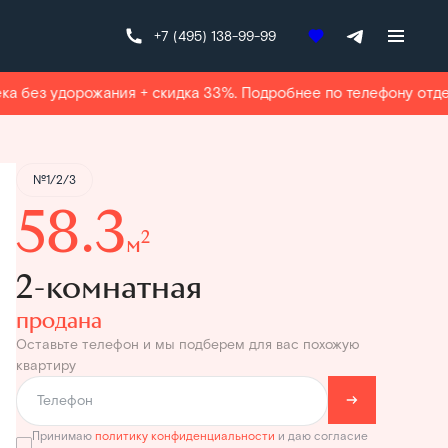
+7 (495) 138-99-99
Квартира забронирована
а без удорожания + скидка 33%. Подробнее по телефону отде
№1/2/3
58.3
2
м
2-комнатная
продана
Оставьте телефон и мы подберем для вас похожую
квартиру
Принимаю
политику конфиденциальности
и даю согласие