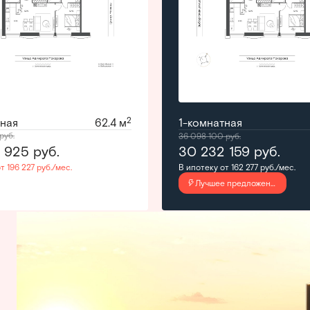
2
тная
62.4 м
1-комнатная
руб.
36 098 100
руб.
3 925
руб.
30 232 159
руб.
т 196 227 руб./мес.
В ипотеку от 162 277 руб./мес.
Лучшее предложение