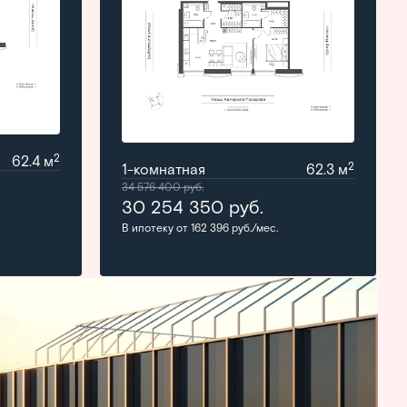
2
62.4 м
2
1-комнатная
62.3 м
34 576 400
руб.
30 254 350
руб.
В ипотеку от 162 396 руб./мес.