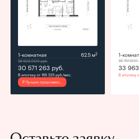
2
1-комнатная
62.5 м
1-комна
35 751 500
36 503 000
руб.
30 571 263
руб.
33 96
В ипотеку от 165 325 руб./мес.
В ипотеку о
Лучшее предложение
Оставьте заявку