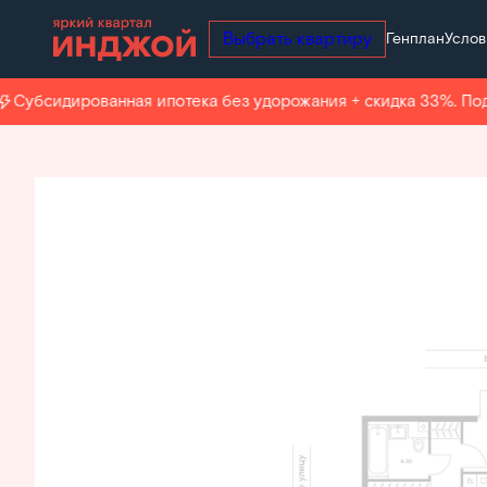
Выбрать квартиру
Генплан
Услов
2
2-комнатная
58.3 м
Цена по запросу
Субсидированная ипотека без удорожания + скидка 33%. Под