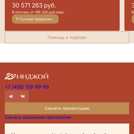
30 571 263
руб.
В ипотеку от 165 325 руб./мес.
В
Лучшее предложение
Помощь в подборе
+7 (495) 138-99-99
Скачать презентацию
Скачать мобильное приложение
Проектная декларация Дом.рф