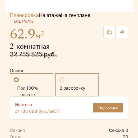
Планировка
На этаже
На генплане
№3/20/294
62.9
2
м
2-комнатная
32 755 525 руб.
34 479 500 руб.
Опции
Стандартная
В рассрочку
Ипотека
Подробнее
от 185 088 руб./мес
Секция
Секция 3
Этаж
20