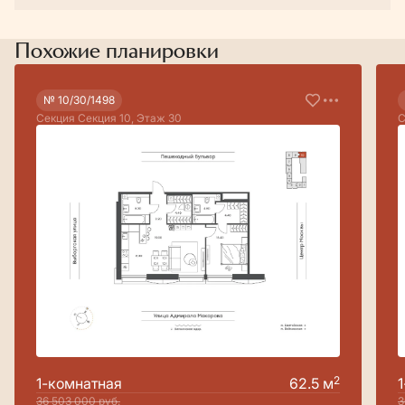
Похожие планировки
№ 10/30/1498
Секция Секция 10, Этаж 30
С
2
1-комнатная
62.5 м
36 503 000
руб.
3