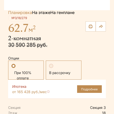
Планировка
На этаже
На генплане
№3/18/279
62.7
2
м
2-комнатная
30 590 285 руб.
32 200 300 руб.
Опции
Стандартная
В рассрочку
Ипотека
Подробнее
от 165 428 руб./мес
Секция
Секция 3
Этаж
18