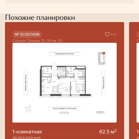
Похожие планировки
№ 10/30/1498
Секция Секция 10, Этаж 30
С
2
1-комнатная
62.5 м
36 503 000
руб.
3