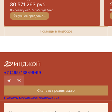
30 571 263
руб.
В ипотеку от 165 325 руб./мес.
В
Лучшее предложение
Помощь в подборе
+7 (495) 138-99-99
Скачать презентацию
Скачать мобильное приложение
Проектная декларация Дом.рф