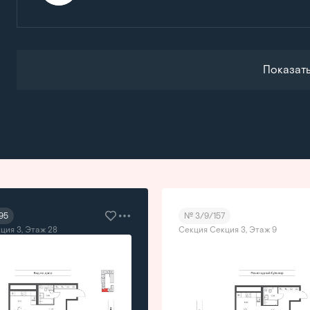
Показат
95
№ 3/9/157
ция 3, Этаж 28
Секция Секция 3, Этаж 9