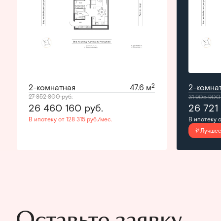
2
2-комнатная
47.6 м
2-комна
27 852 800
руб.
31 905 90
26 460 160
руб.
26 721
В ипотеку от 128 315 руб./мес.
В ипотеку о
Оставьте заявку