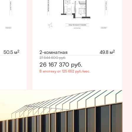
2
2
50.5 м
2-комнатная
49.8 м
27 544 600
руб.
26 167 370
руб.
В ипотеку от 125 652 руб./мес.