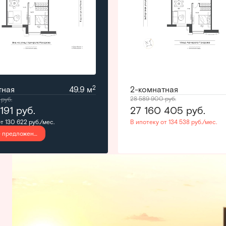
2
тная
49.9 м
2-комнатная
28 589 900
руб.
0
руб.
 191
руб.
27 160 405
руб.
т 130 622 руб./мес.
В ипотеку от 134 538 руб./мес.
Лучшее предложение