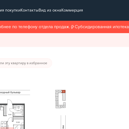
ия покупки
Контакты
Вид из окна
Коммерция
т 130 074 руб./мес.
ее по телефону отдела продаж.
Субсидированная ипотека бе
ли эту квартиру в избранное