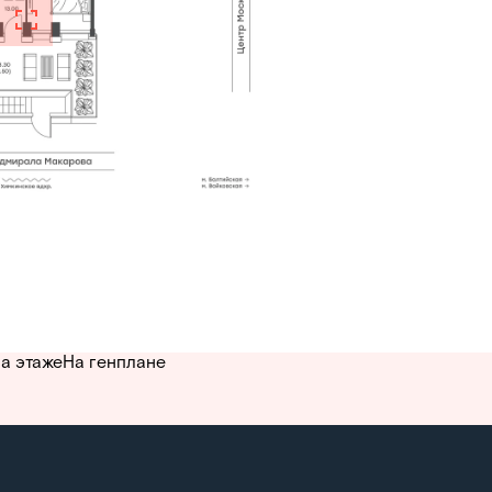
а этаже
На генплане