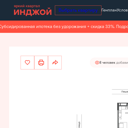
Выбрать квартиру
Генплан
Услов
28 059 400 руб.
2
2-комнатная
49.1 м
26 656 430 руб.
Ипотека
о
сидированная ипотека без удорожания + скидка 33%. Подробн
8 человек
добави