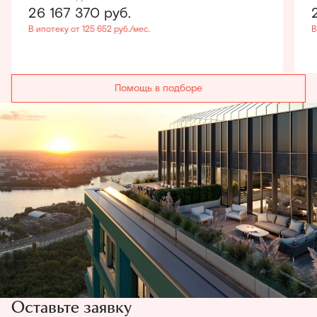
26 167 370
руб.
В ипотеку от 125 652 руб./мес.
В
Помощь в подборе
Оставьте заявку