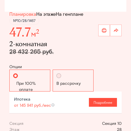
Планировка
На этаже
На генплане
№10/28/1467
47.7
2
м
2-комнатная
28 432 265 руб.
29 928 700 руб.
Опции
Стандартная
В рассрочку
Ипотека
Подробнее
от 145 941 руб./мес
Секция
Секция 10
Этаж
28