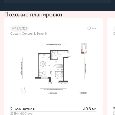
Похожие планировки
№ 3/6/121
Секция Секция 3, Этаж 6
С
2
2-комнатная
49.8 м
27 544 600
руб.
3