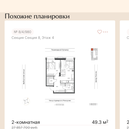
Похожие планировки
№ 8/4/980
Секция Секция 8, Этаж 4
С
2
2-комнатная
49.3 м
27 857 700
руб.
2