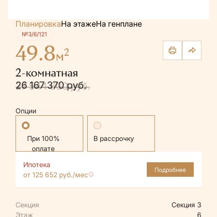
Планировка
На этаже
На генплане
№3/6/121
49.8
2
м
2-комнатная
26 167 370 руб.
27 544 600 руб.
Опции
Стандартная
В рассрочку
Ипотека
Подробнее
от 125 652 руб./мес
Секция
Секция 3
Этаж
6