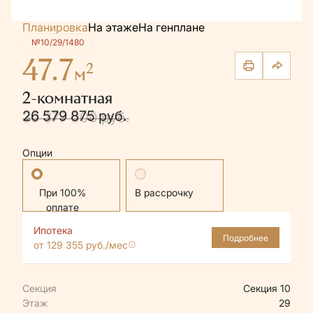
Планировка
На этаже
На генплане
№10/29/1480
47.7
2
м
2-комнатная
26 579 875 руб.
30 377 000 руб.
Опции
Стандартная
В рассрочку
Ипотека
Подробнее
от 129 355 руб./мес
Секция
Секция 10
Этаж
29