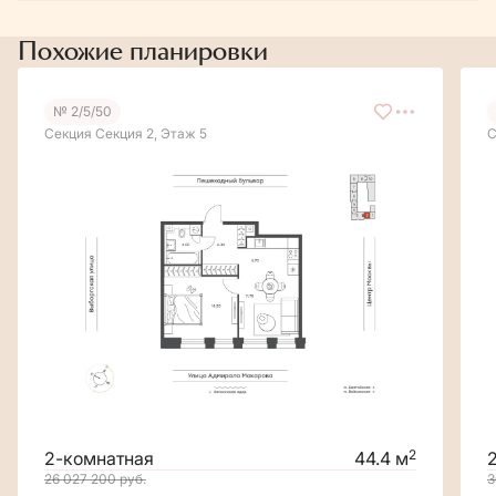
Похожие планировки
№ 2/5/50
Секция Секция 2, Этаж 5
С
2
2-комнатная
44.4 м
26 027 200
руб.
3