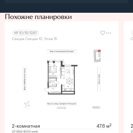
Похожие планировки
№ 10/15/1297
Секция Секция 10, Этаж 15
С
2
2-комнатная
47.6 м
27 852 800
руб.
2