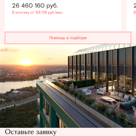
26 460 160
руб.
В ипотеку от 128 315 руб./мес.
В
Помощь в подборе
Оставьте заявку