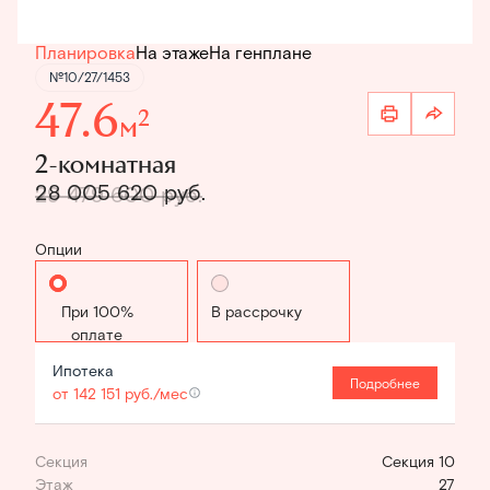
Планировка
На этаже
На генплане
№10/27/1453
47.6
2
м
2-комнатная
28 005 620 руб.
29 479 600 руб.
Опции
Стандартная
В рассрочку
Ипотека
Подробнее
от 142 151 руб./мес
Секция
Секция 10
Этаж
27