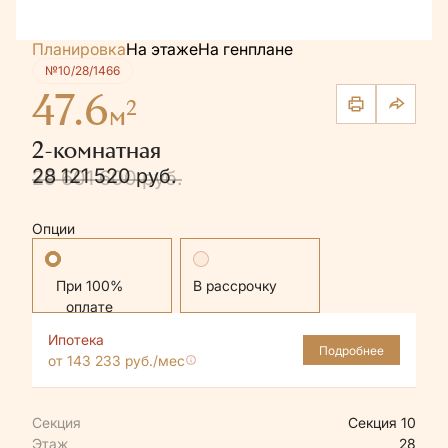
Планировка
На этаже
На генплане
№10/28/1466
47.6
2
м
2-комнатная
28 121 520 руб.
29 601 600 руб.
Опции
Стандартная
В рассрочку
Ипотека
Подробнее
от 143 233 руб./мес
Секция
Секция 10
Этаж
28