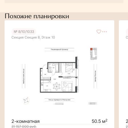
Похожие планировки
№ 8/10/1033
Секция Секция 8, Этаж 10
С
2
2-комнатная
50.5 м
31 157 000
руб.
2