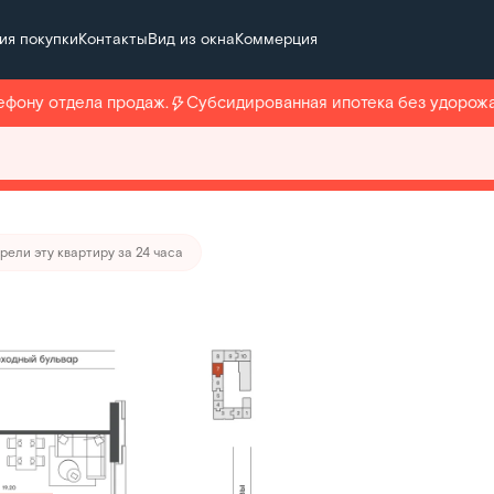
ия покупки
Контакты
Вид из окна
Коммерция
т 126 616 руб./мес.
ну отдела продаж.
Субсидированная ипотека без удорожания
тира месяца
ли эту квартиру в избранное