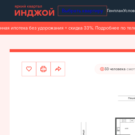
Выбрать квартиру
Генплан
Услов
30 027 000 руб.
2
2-комнатная
49.3 м
26 273 625 руб.
Ипотека
о
я ипотека без удорожания + скидка 33%. Подробнее по телефо
Квар
19 человек
добави