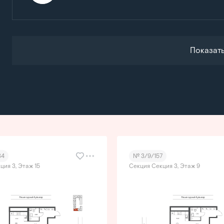
Показат
34
№ 3/9/157
ция 3, Этаж 15
Секция Секция 3, Этаж 9