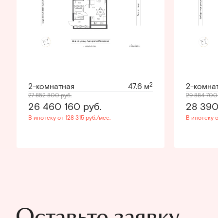
2
2-комнатная
47.6 м
2-комна
27 852 800
руб.
29 884 70
26 460 160
руб.
28 39
В ипотеку от 128 315 руб./мес.
В ипотеку о
Оставьте заявку