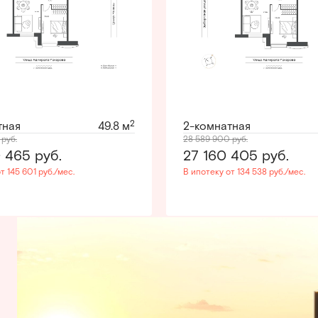
2
тная
49.8 м
2-комнатная
0
руб.
28 589 900
руб.
0 465
руб.
27 160 405
руб.
т 145 601 руб./мес.
В ипотеку от 134 538 руб./мес.