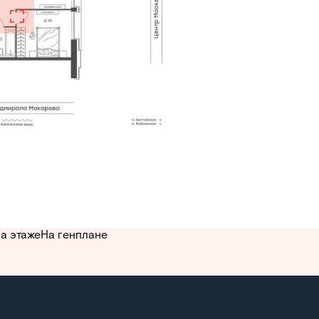
а этаже
На генплане