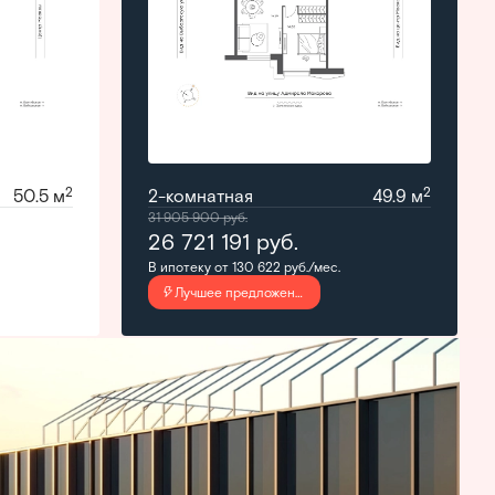
2
2
50.5 м
2-комнатная
49.9 м
31 905 900
руб.
26 721 191
руб.
В ипотеку от 130 622 руб./мес.
Лучшее предложение