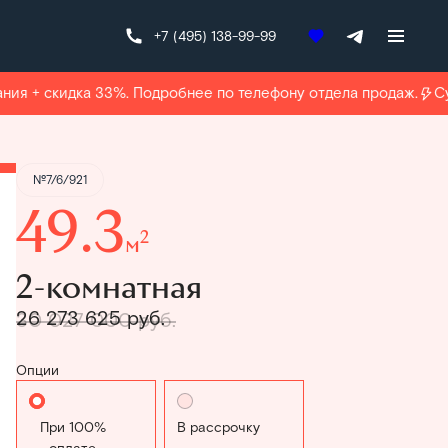
+7 (495) 138-99-99
Получить консультацию
 + скидка 33%. Подробнее по телефону отдела продаж.
Субс
№7/6/921
49.3
2
м
2-комнатная
26 273 625 руб.
30 027 000 руб.
Опции
Стандартная
В рассрочку