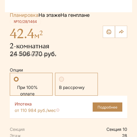
Планировка
На этаже
На генплане
№10/28/1464
42.4
2
м
2-комнатная
24 506 770 руб.
25 796 600 руб.
Опции
Стандартная
В рассрочку
Ипотека
Подробнее
от 110 984 руб./мес
Секция
Секция 10
Этаж
28