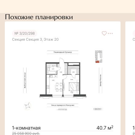
Похожие планировки
№ 3/20/298
Секция Секция 3, Этаж 20
С
2
1-комнатная
40.7 м
25 058 900
руб.
2