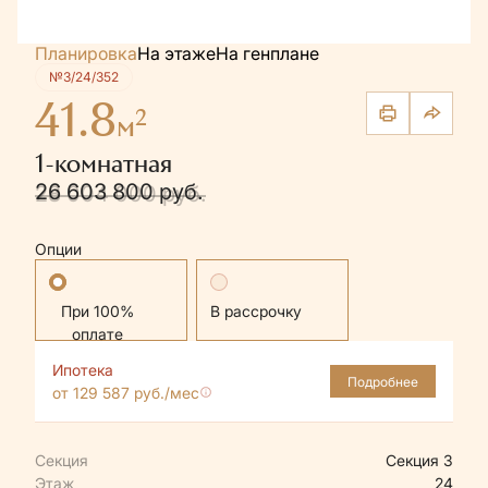
Планировка
На этаже
На генплане
№3/24/352
41.8
2
м
1-комнатная
26 603 800 руб.
28 004 000 руб.
Опции
Стандартная
В рассрочку
Ипотека
Подробнее
от 129 587 руб./мес
Секция
Секция 3
Этаж
24