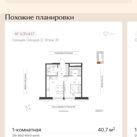
Похожие планировки
№ 3/31/427
Секция Секция 3, Этаж 31
С
2
1-комнатная
40.7 м
26 362 900
руб.
2