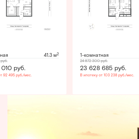
2
тная
41.3 м
1-комнатная
0
руб.
24 872 300
руб.
 010
руб.
23 628 685
руб.
т 92 495 руб./мес.
В ипотеку от 103 238 руб./мес.