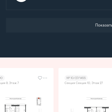
Показат
90
№ 10/27/1455
ция 9, Этаж 7
Секция Секция 10, Этаж 27