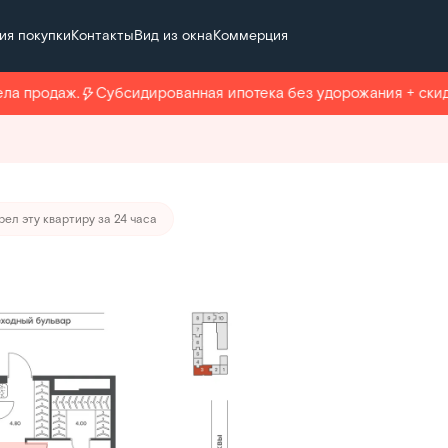
ия покупки
Контакты
Вид из окна
Коммерция
т 106 660 руб./мес.
 продаж.
Субсидированная ипотека без удорожания + скидка
рел эту квартиру за 24 часа