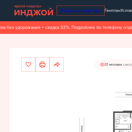
Выбрать квартиру
Генплан
Услов
25 285 000 руб.
2
1-комнатная
40.7 м
24 020 750 руб.
Ипотека
о
без удорожания + скидка 33%. Подробнее по телефону отдела
31 человек
смот