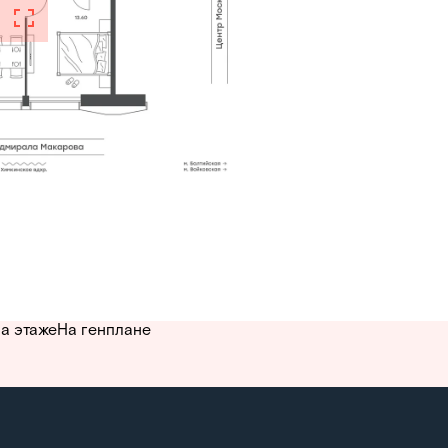
а этаже
На генплане