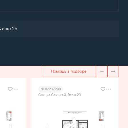
ь еще 25
Помощь в подборе
№ 3/20/298
Секция Секция 3, Этаж 20