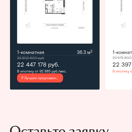
2
1-комнатная
36.3 м
1-комна
23 575 80
26 802 600
руб.
22 447 178
руб.
22 397
В ипотеку от 92 885 руб./мес.
В ипотеку о
Лучшее предложение
Оставьте заявку