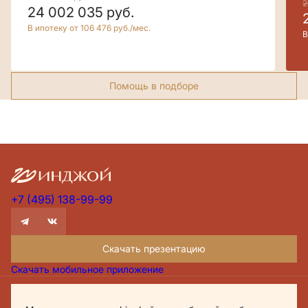
2
24 002 035
руб.
В ипотеку от 106 476 руб./мес.
В
Помощь в подборе
+7 (495) 138-99-99
Скачать презентацию
Скачать мобильное приложение
Проектная декларация Дом.рф