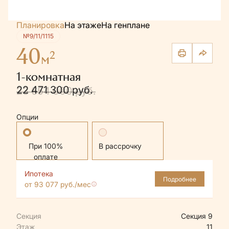
Планировка
На этаже
На генплане
№9/11/1115
40
2
м
1-комнатная
22 471 300 руб.
23 654 000 руб.
Опции
Стандартная
В рассрочку
Ипотека
Подробнее
от 93 077 руб./мес
Секция
Секция 9
Этаж
11