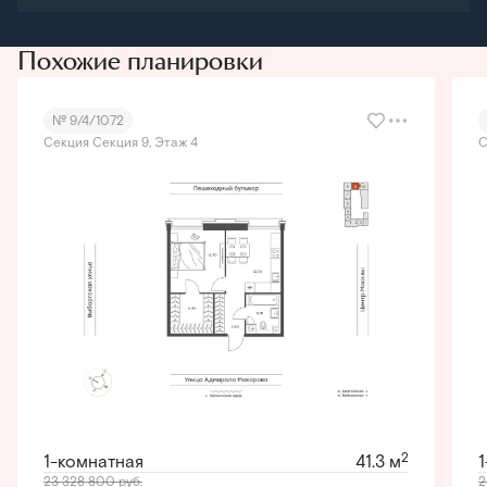
Похожие планировки
№ 9/4/1072
Секция Секция 9, Этаж 4
С
2
1-комнатная
41.3 м
23 328 800
руб.
2