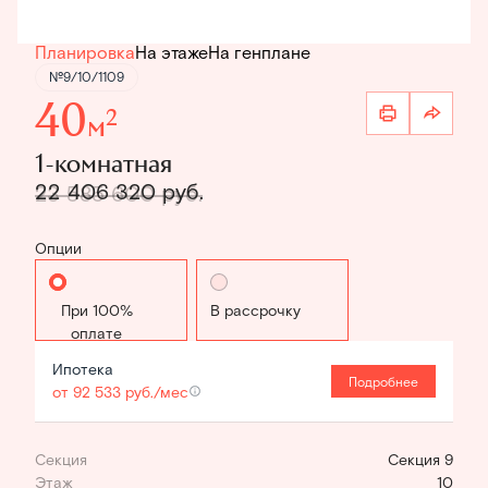
Планировка
На этаже
На генплане
№9/10/1109
40
2
м
1-комнатная
22 406 320 руб.
23 585 600 руб.
Опции
Стандартная
В рассрочку
Ипотека
Подробнее
от 92 533 руб./мес
Секция
Секция 9
Этаж
10