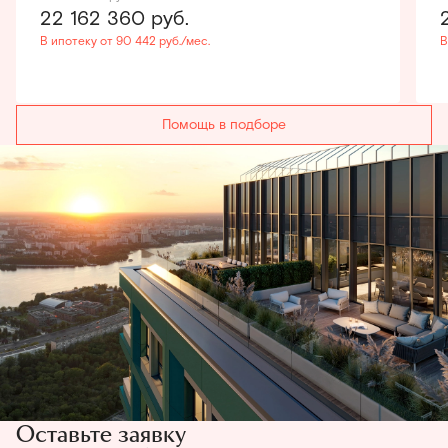
22 162 360
руб.
В ипотеку от 90 442 руб./мес.
В
Помощь в подборе
Оставьте заявку