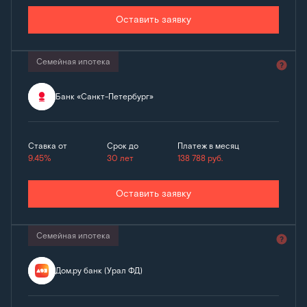
Оставить заявку
Семейная ипотека
Банк «Санкт-Петербург»
Ставка от
Срок до
Платеж в месяц
9.45%
30 лет
138 788
руб.
Оставить заявку
Семейная ипотека
Дом.ру банк (Урал ФД)