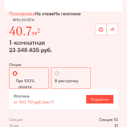
Планировка
На этаже
На генплане
№10/21/1377к
40.7
2
м
1-комнатная
23 348 435 руб.
24 577 300 руб.
Опции
Стандартная
В рассрочку
Ипотека
Подробнее
от 100 751 руб./мес
Секция
Секция 10
Этаж
21