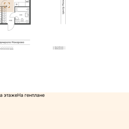
а этаже
На генплане