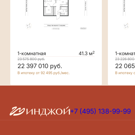
2
1-комнатная
41.3 м
1-комна
23 575 800
руб.
23 226 80
22 397 010
руб.
22 06
В ипотеку от 92 495 руб./мес.
В ипотеку о
+7 (495) 138-99-99