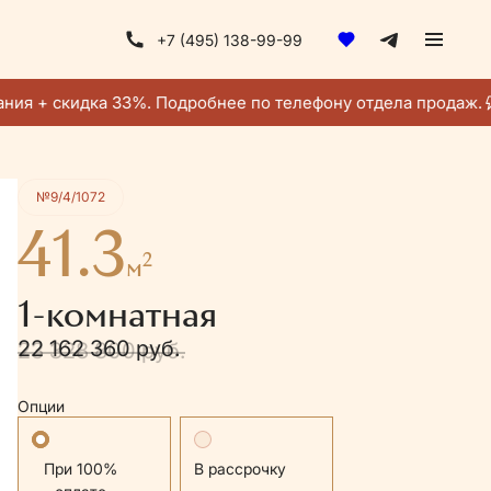
+7 (495) 138-99-99
Получить консультацию
ия + скидка 33%. Подробнее по телефону отдела продаж.
№9/4/1072
41.3
2
м
1-комнатная
22 162 360 руб.
23 328 800 руб.
Опции
Стандартная
В рассрочку