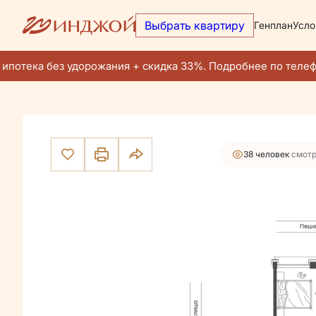
Выбрать квартиру
Генплан
Усло
23 328 800 руб.
2
1-комнатная
41.3 м
22 162 360 руб.
Ипотека
от 90 
потека без удорожания + скидка 33%. Подробнее по телефо
38 человек
смотр