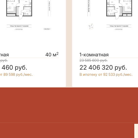
2
тная
40 м
1-комнатная
0
руб.
23 585 600
руб.
5 460
руб.
22 406 320
руб.
т 89 598 руб./мес.
В ипотеку от 92 533 руб./мес.