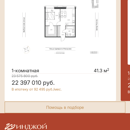
2
1-комнатная
41.3 м
23 575 800
руб.
2
22 397 010
руб.
В ипотеку от 92 495 руб./мес.
В
Помощь в подборе