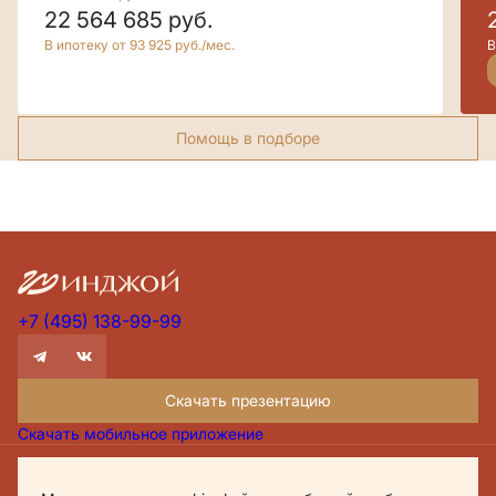
22 564 685
руб.
В ипотеку от 93 925 руб./мес.
В
Помощь в подборе
+7 (495) 138-99-99
Скачать презентацию
Скачать мобильное приложение
Проектная декларация Дом.рф