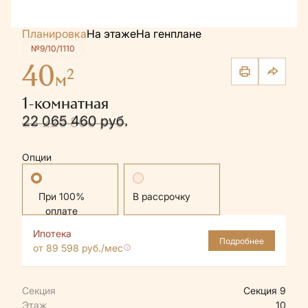
Планировка
На этаже
На генплане
№9/10/1110
40
2
м
1-комнатная
22 065 460 руб.
23 226 800 руб.
Опции
Стандартная
В рассрочку
Ипотека
Подробнее
от 89 598 руб./мес
Секция
Секция 9
Этаж
10