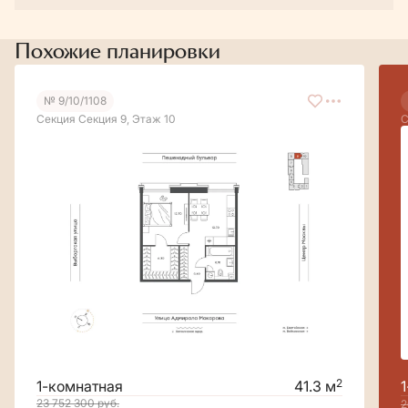
Похожие планировки
№ 9/10/1108
Секция Секция 9, Этаж 10
С
2
1-комнатная
41.3 м
23 752 300
руб.
2