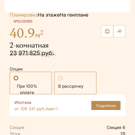
Планировка
На этаже
На генплане
№6/29/865
40.9
2
м
2-комнатная
23 971 825 руб.
25 233 500 руб.
Опции
Стандартная
В рассрочку
Ипотека
Подробнее
от 106 241 руб./мес
Секция
Секция 6
Этаж
29