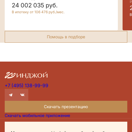
2
24 002 035
руб.
В ипотеку от 106 476 руб./мес.
В
Помощь в подборе
+7 (495) 138-99-99
Скачать презентацию
Скачать мобильное приложение
Проектная декларация Дом.рф