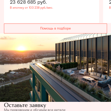
23 628 685
руб.
В ипотеку от 103 238 руб./мес.
В
Помощь в подборе
Оставьте заявку
Мы перезвоним и обсудим все детали