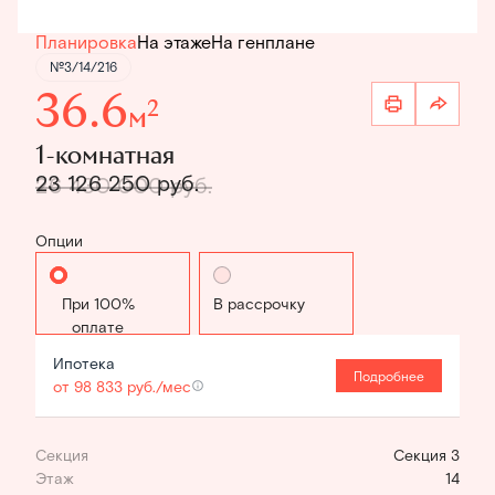
Планировка
На этаже
На генплане
№3/14/216
36.6
2
м
1-комнатная
23 126 250 руб.
26 430 000 руб.
Опции
Стандартная
В рассрочку
Ипотека
Подробнее
от 98 833 руб./мес
Секция
Секция 3
Этаж
14