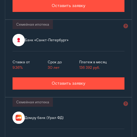
Оставить заявку
Семейная ипотека
Банк «Санкт-Петербург»
Ставка от
Срок до
Платеж в месяц
9.36%
30 лет
136 392
руб.
Оставить заявку
Семейная ипотека
Дом.ру банк (Урал ФД)