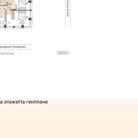
а этаже
На генплане