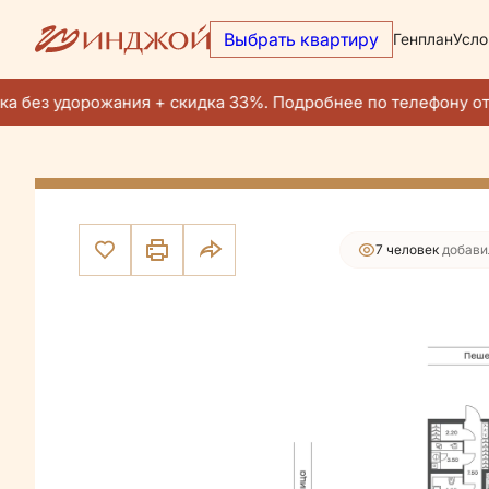
Выбрать квартиру
Генплан
Усло
43 750 900 руб.
2
3-комнатная
79 м
38 282 038 руб.
Ипотека
от 235 
 без удорожания + скидка 33%. Подробнее по телефону от
Квар
7 человек
добави