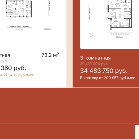
2
тная
78.2 м
3-комнатная
0
руб.
39 410 000
руб.
 360
руб.
34 483 750
руб.
т 212 402 руб./мес.
В ипотеку от 200 957 руб./мес.