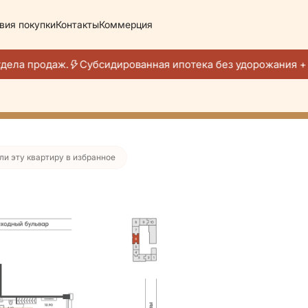
вия покупки
Контакты
Коммерция
558 руб./мес.
дела продаж.
Субсидированная ипотека без удорожания + 
тира месяца
ли эту квартиру в избранное