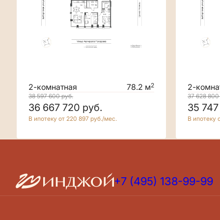
2
2-комнатная
78.2 м
2-комна
38 597 600
руб.
37 628 80
36 667 720
руб.
35 747
В ипотеку от 220 897 руб./мес.
В ипотеку о
+7 (495) 138-99-99