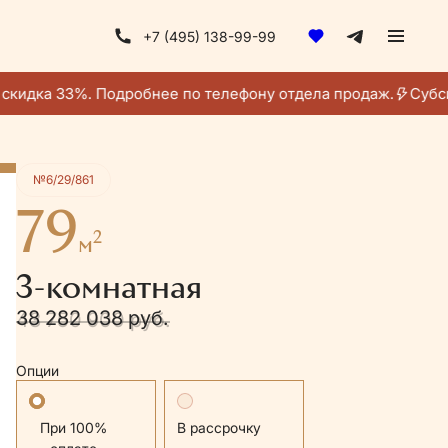
+7 (495) 138-99-99
Получить консультацию
скидка 33%. Подробнее по телефону отдела продаж.
Субси
№6/29/861
79
2
м
3-комнатная
38 282 038 руб.
43 750 900 руб.
Опции
Стандартная
В рассрочку