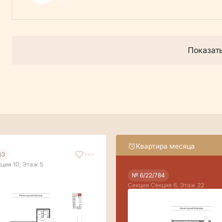
Показат
Квартира месяца
63
ция 10, Этаж 5
№ 6/22/784
Секция Секция 6, Этаж 22