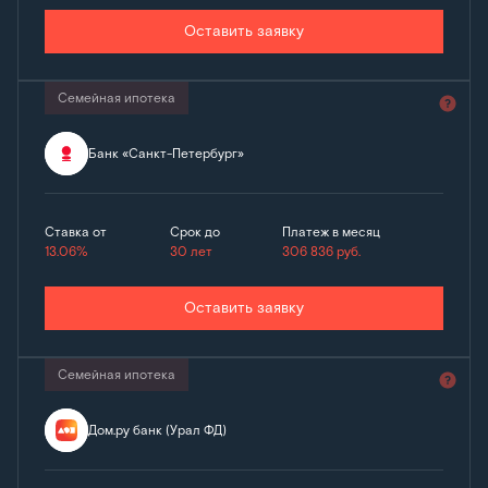
Оставить заявку
Семейная ипотека
Банк «Санкт-Петербург»
Ставка от
Срок до
Платеж в месяц
13.06%
30 лет
306 836
руб.
Оставить заявку
Семейная ипотека
Дом.ру банк (Урал ФД)