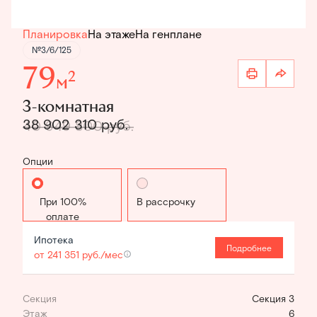
Планировка
На этаже
На генплане
№3/6/125
79
2
м
3-комнатная
38 902 310 руб.
40 949 800 руб.
Опции
Стандартная
В рассрочку
Ипотека
Подробнее
от 241 351 руб./мес
Секция
Секция 3
Этаж
6