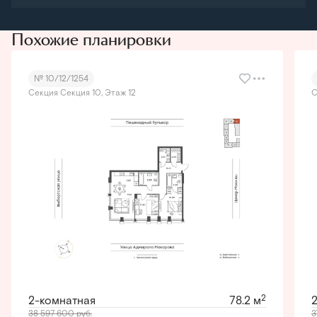
Похожие планировки
№ 10/12/1254
Секция Секция 10, Этаж 12
С
2
2-комнатная
78.2 м
38 597 600
руб.
3