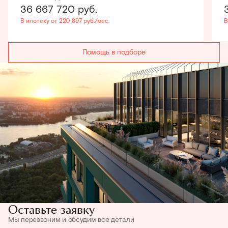
36 667 720
руб.
В ипотеку от 220 897 руб./мес.
В
Помощь в подборе
Оставьте заявку
Мы перезвоним и обсудим все детали