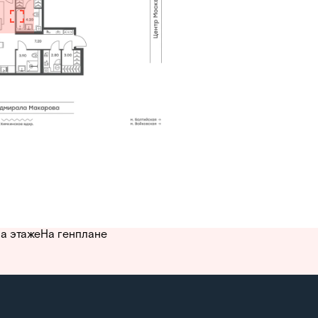
а этаже
На генплане