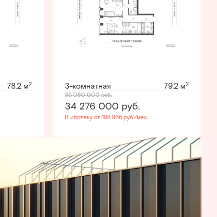
2
2
78.2 м
3-комнатная
79.2 м
36 080 000
руб.
34 276 000
руб.
В ипотеку от 198 966 руб./мес.