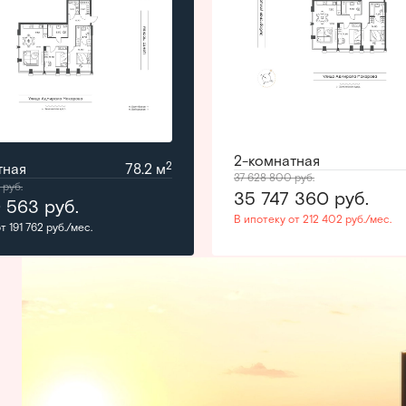
2-комнатная
2
тная
78.2 м
37 628 800
руб.
0
руб.
35 747 360
руб.
0 563
руб.
В ипотеку от 212 402 руб./мес.
т 191 762 руб./мес.