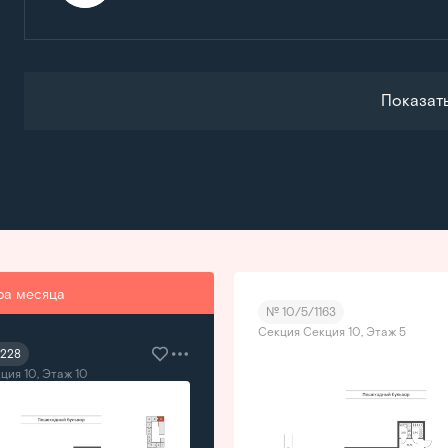
Показат
ра месяца
№ 10/5/1163
Секция Секция 10, Этаж 5
1228
ция 10, Этаж 10