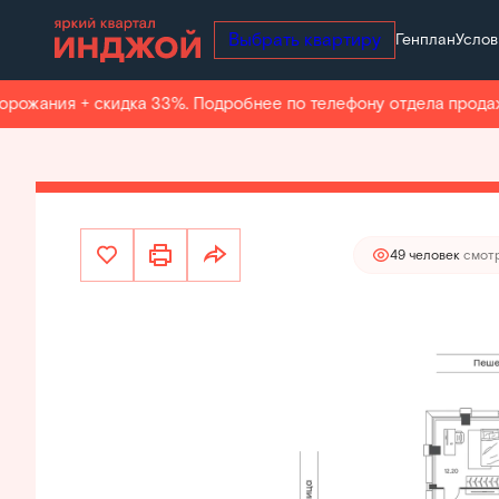
Выбрать квартиру
Генплан
Услов
40 388 800 руб.
2
3-комнатная
78.5 м
35 340 200 руб.
Ипотека
жания + скидка 33%. Подробнее по телефону отдела продаж.
Квар
49 человек
смотр