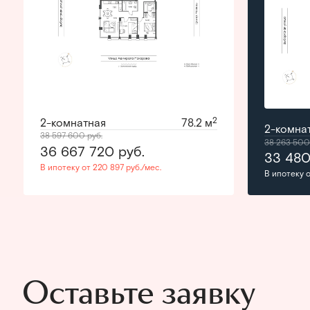
2
2-комнатная
78.2 м
2-комна
38 597 600
руб.
38 263 50
36 667 720
руб.
33 48
В ипотеку от 220 897 руб./мес.
В ипотеку о
Оставьте заявку