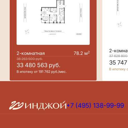
2-комна
2
2-комнатная
78.2 м
37 628 80
38 263 500
руб.
35 747
33 480 563
руб.
В ипотеку о
В ипотеку от 191 762 руб./мес.
+7 (495) 138-99-99