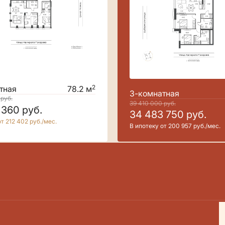
2
тная
78.2 м
3-комнатная
0
руб.
39 410 000
руб.
 360
руб.
34 483 750
руб.
т 212 402 руб./мес.
В ипотеку от 200 957 руб./мес.