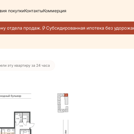
вия покупки
Контакты
Коммерция
20 897 руб./мес.
у отдела продаж.
Субсидированная ипотека без удорожани
ели эту квартиру за 24 часа