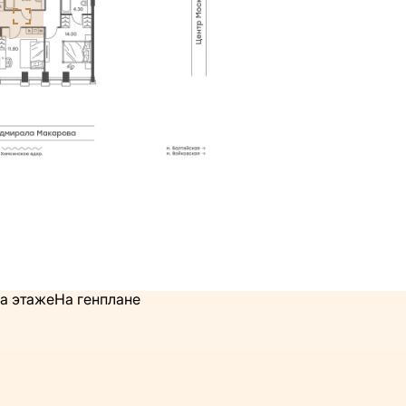
а этаже
На генплане