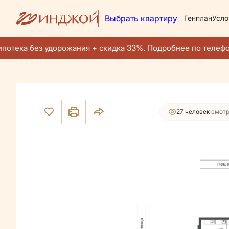
Выбрать квартиру
Генплан
Усло
38 597 600 руб.
2
2-комнатная
78.2 м
36 667 720 руб.
Ипотека
от 2
отека без удорожания + скидка 33%. Подробнее по телефон
27 человек
смотр