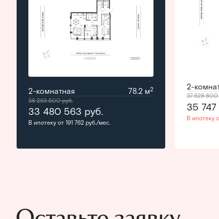
2-комна
2
2-комнатная
78.2 м
37 628 80
38 263 500
руб.
35 74
33 480 563
руб.
В ипотеку о
В ипотеку от 191 762 руб./мес.
Оставьте заявку