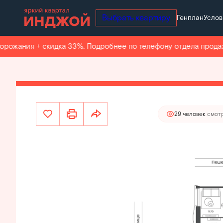
Выбрать квартиру
Генплан
Услов
39 631 600 руб.
2
3-комнатная
74.1 м
34 677 650 руб.
Ипотека
о
жания + скидка 33%. Подробнее по телефону отдела продаж.
Квар
29 человек
смотр