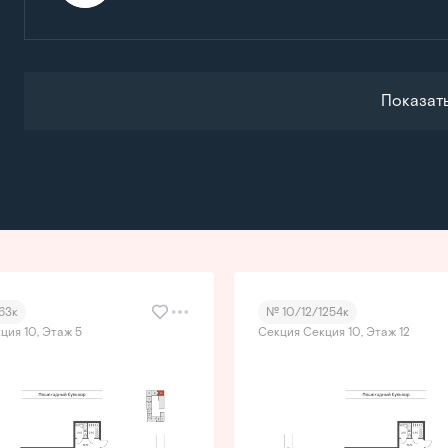
Показат
63к
№ 10/12/1254к
ция 10, Этаж 5
Секция Секция 10, Этаж 12