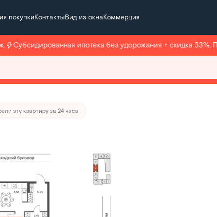
ия покупки
Контакты
Вид из окна
Коммерция
т 202 719 руб./мес.
Субсидированная ипотека без удорожания + скидка 33%. Под
тира месяца
ели эту квартиру за 24 часа