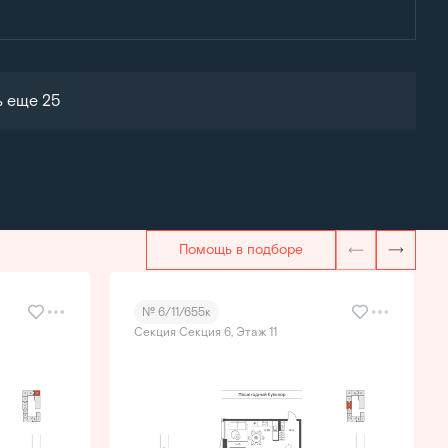
ь еще 25
Помощь в подборе
№ 6/11/655к
Секция Секция 6, Этаж 11