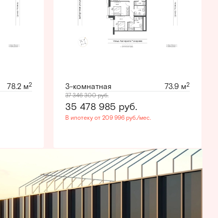
2
2
78.2 м
3-комнатная
73.9 м
37 346 300
руб.
35 478 985
руб.
В ипотеку от 209 996 руб./мес.