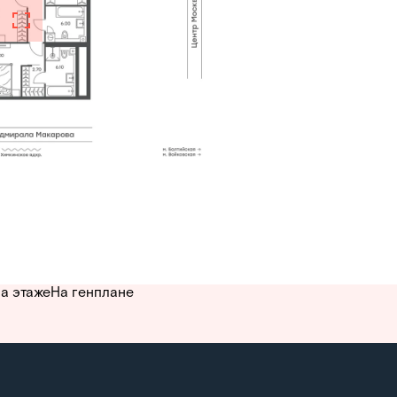
а этаже
На генплане