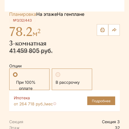
Планировка
На этаже
На генплане
№3/32/443
78.2
2
м
3-комнатная
41 459 805 руб.
43 641 900 руб.
Опции
Стандартная
В рассрочку
Ипотека
Подробнее
от 264 718 руб./мес
Секция
Секция 3
Этаж
32