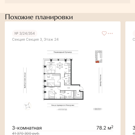
Похожие планировки
№ 3/24/354
Секция Секция 3, Этаж 24
С
2
3-комнатная
78.2 м
41 370 300
руб.
4