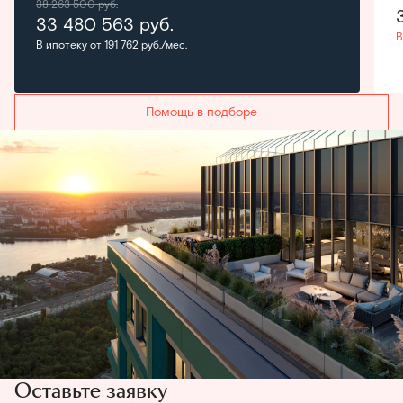
38 263 500
руб.
33 480 563
руб.
В
В ипотеку от 191 762 руб./мес.
Помощь в подборе
Оставьте заявку