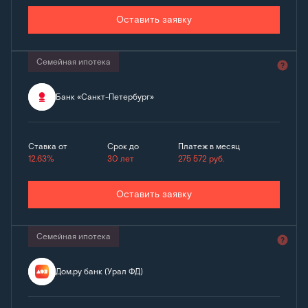
Оставить заявку
Семейная ипотека
Банк «Санкт-Петербург»
Ставка от
Срок до
Платеж в месяц
12.63%
30 лет
275 572
руб.
Оставить заявку
Семейная ипотека
Дом.ру банк (Урал ФД)