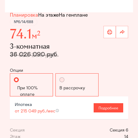
Планировка
На этаже
На генплане
№6/14/688
74.1
2
м
3-комнатная
36 026 090 руб.
37 922 200 руб.
Опции
Стандартная
В рассрочку
Ипотека
Подробнее
от 215 049 руб./мес
Секция
Секция 6
Этаж
14