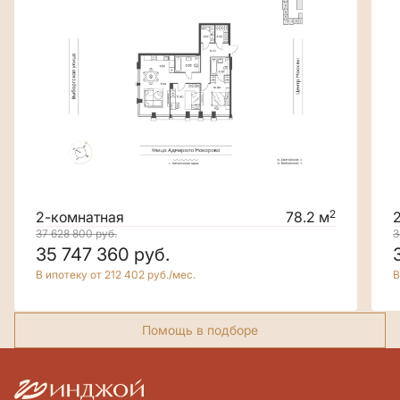
2
2-комнатная
78.2 м
37 628 800
руб.
3
35 747 360
руб.
В ипотеку от 212 402 руб./мес.
В
Помощь в подборе