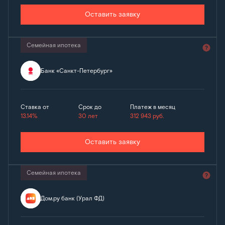
Оставить заявку
Семейная ипотека
Банк «Санкт-Петербург»
Ставка от
Срок до
Платеж в месяц
13.14%
30 лет
312 943
руб.
Оставить заявку
Семейная ипотека
Дом.ру банк (Урал ФД)