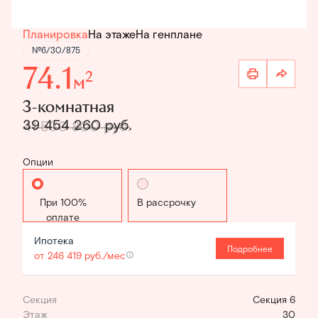
Планировка
На этаже
На генплане
№6/30/875
74.1
2
м
3-комнатная
39 454 260 руб.
41 530 800 руб.
Опции
Стандартная
В рассрочку
Ипотека
Подробнее
от 246 419 руб./мес
Секция
Секция 6
Этаж
30