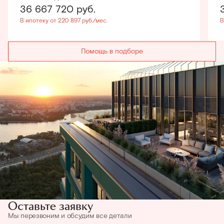
36 667 720
руб.
В ипотеку от 220 897 руб./мес.
В
Помощь в подборе
Оставьте заявку
Мы перезвоним и обсудим все детали