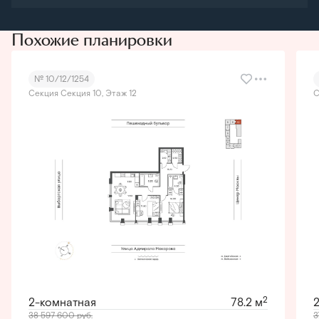
Похожие планировки
№ 10/12/1254
Секция Секция 10, Этаж 12
С
2
2-комнатная
78.2 м
38 597 600
руб.
3