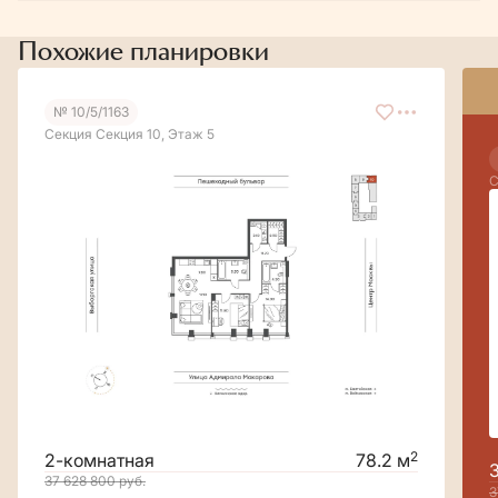
Похожие планировки
№ 10/5/1163
Секция Секция 10, Этаж 5
С
2
2-комнатная
78.2 м
37 628 800
руб.
3