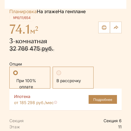
Планировка
На этаже
На генплане
№6/11/654
74.1
2
м
3-комнатная
32 766 475 руб.
37 447 400 руб.
Опции
Стандартная
В рассрочку
Ипотека
Подробнее
от 185 298 руб./мес
Секция
Секция 6
Этаж
11