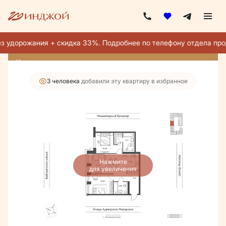
2
3-комнатная
74.1 м
37 447 400 руб.
32 766 475 руб.
з удорожания + скидка 33%. Подробнее по телефону отдела про
Ипотека
от 185 298 руб./мес.
Квартира месяца
3 человекa
добавили эту квартиру в избранное
Нажмите
для увеличения